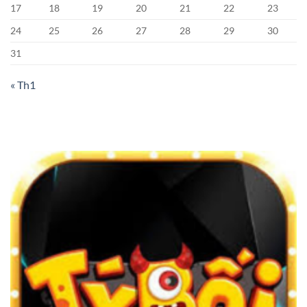
17
18
19
20
21
22
23
24
25
26
27
28
29
30
31
« Th1