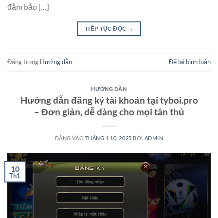
đảm bảo […]
TIẾP TỤC ĐỌC
→
Đăng trong
Hướng dẫn
Để lại bình luận
HƯỚNG DẪN
Hướng dẫn đăng ký tài khoản tại tyboi.pro
– Đơn giản, dễ dàng cho mọi tân thủ
ĐĂNG VÀO
THÁNG 1 10, 2025
BỞI
ADMIN
10
Th1