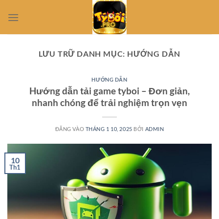
Bỏ
qua
nội
dung
LƯU TRỮ DANH MỤC:
HƯỚNG DẪN
HƯỚNG DẪN
Hướng dẫn tải game tyboi – Đơn giản,
nhanh chóng để trải nghiệm trọn vẹn
ĐĂNG VÀO
THÁNG 1 10, 2025
BỞI
ADMIN
10
Th1