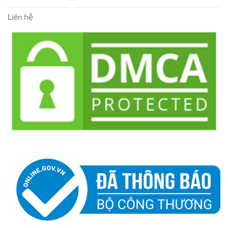
Liên hệ